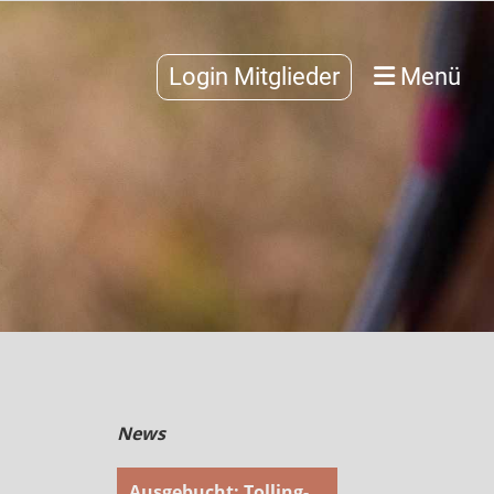
Login Mitglieder
Menü
News
Ausgebucht: Tolling-Weekend am Canovasee