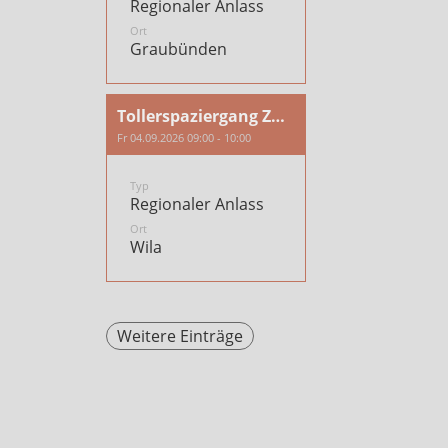
Regionaler Anlass
Ort
Graubünden
Tollerspaziergang Zürich/Töss
Fr 04.09.2026 09:00 - 10:00
Typ
Regionaler Anlass
Ort
Wila
Weitere Einträge