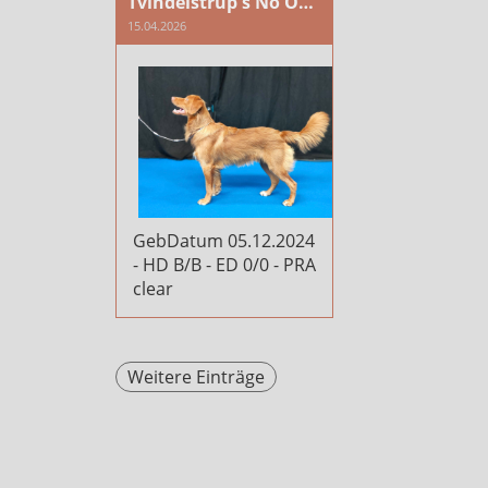
Tvindelstrup's No One But You af PluRus
15.04.2026
GebDatum 05.12.2024
- HD B/B - ED 0/0 - PRA
clear
Weitere Einträge