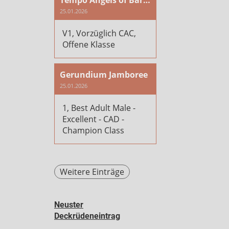
Tempo Angels of Baranya
25.01.2026
V1, Vorzüglich CAC,
Offene Klasse
Gerundium Jamboree
25.01.2026
1, Best Adult Male -
Excellent - CAD -
Champion Class
Weitere Einträge
Neuster
Deckrüdeneintrag