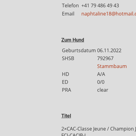
Telefon
+41 79 486 49 43
Email
naphtaline18@hotmail
Zum Hund
Geburtsdatum
06.11.2022
SHSB
792967
Stammbaum
HD
A/A
ED
0/0
PRA
clear
Titel
2×CAC-Classe Jeune / Champion 
FCI-CACIB-J