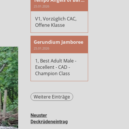
Tempo Angels of Baranya
25.01.2026
V1, Vorzüglich CAC,
Offene Klasse
Gerundium Jamboree
25.01.2026
1, Best Adult Male -
Excellent - CAD -
Champion Class
Weitere Einträge
Neuster
Deckrüdeneintrag