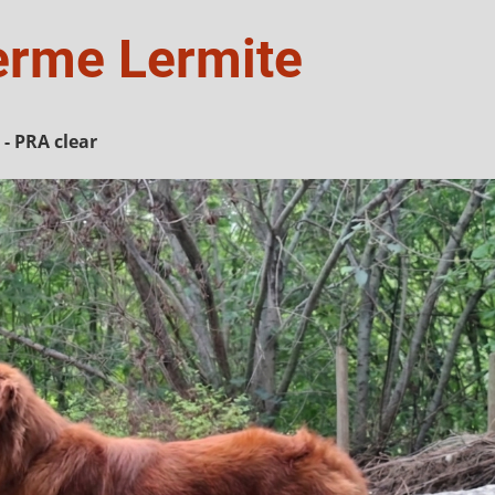
erme Lermite
- PRA clear