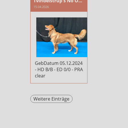
Tvindelstrup's No One But You af PluRus
15.04.2026
GebDatum 05.12.2024
- HD B/B - ED 0/0 - PRA
clear
Weitere Einträge