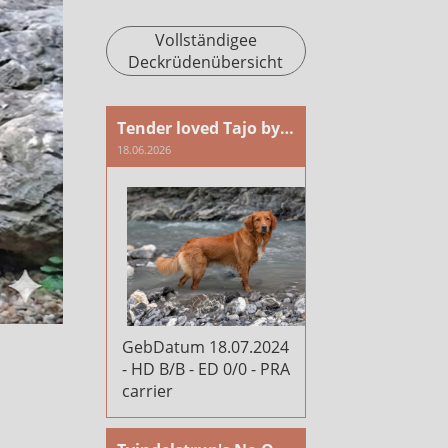
Vollständigee
Deckrüdenübersicht
Tender loved Tajo by Fire and Passion
18.06.2026
GebDatum 18.07.2024
- HD B/B - ED 0/0 - PRA
carrier