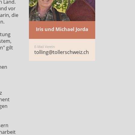
n Land.
und vor
arin, die
n.
Iris und Michael Jorda
itung
stem,
E-Mail Verein
" gilt
tolling@tollerschweiz.ch
chen
z
ement
ngen
sern
narbeit