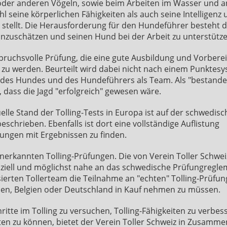
oder anderen Vögeln, sowie beim Arbeiten im Wasser und a
l seine körperlichen Fähigkeiten als auch seine Intelligenz 
 stellt. Die Herausforderung für den Hundeführer besteht d
einzuschätzen und seinen Hund bei der Arbeit zu unterstütze
nspruchsvolle Prüfung, die eine gute Ausbildung und Vorbere
 zu werden. Beurteilt wird dabei nicht nach einem Punktesy
des Hundes und des Hundeführers als Team. Als "bestanden
dass die Jagd "erfolgreich" gewesen wäre.
elle Stand der Tolling-Tests in Europa ist auf der schwedis
beschrieben. Ebenfalls ist dort eine vollständige Auflistung
fungen mit Ergebnissen zu finden.
 anerkannten Tolling-Prüfungen. Die von Verein Toller Schwei
fiziell und möglichst nahe an das schwedische Prüfungregl
ierten Tollerteam die Teilnahme an "echten" Tolling-Prüfu
ien, Belgien oder Deutschland in Kauf nehmen zu müssen.
ritte im Tolling zu versuchen, Tolling-Fähigkeiten zu verbes
iten zu können, bietet der Verein Toller Schweiz in Zusamme