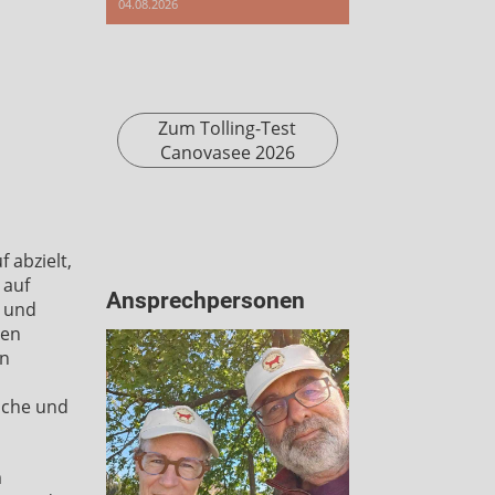
04.08.2026
Zum Tolling-Test
Canovasee 2026
f abzielt,
 auf
Ansprechpersonen
r und
den
an
iche und
m