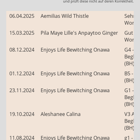
und prüft diese nicht auf deren Korrektheit.
06.04.2025
Aemilias Wild Thistle
Sehr g
Worki
15.03.2025
Pila Maye Lille's Anpaytoo Ginger
Gut -
Worki
08.12.2024
Enjoys Life Bewitching Onawa
G4 -
Beglei
(BH)
01.12.2024
Enjoys Life Bewitching Onawa
B5 - B
(BH)
23.11.2024
Enjoys Life Bewitching Onawa
G1 -
Beglei
(BH)
19.10.2024
Aleshanee Calina
V3 AKZ
Beglei
(BH)
11.08.2024
Enjoys Life Bewitching Onawa
g1 -