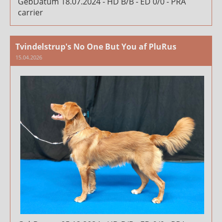
GebDatum 18.07.2024 - HD B/B - ED 0/0 - PRA
carrier
Tvindelstrup's No One But You af PluRus
15.04.2026